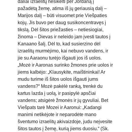
daliai izraelitų nesikelti per Jordaną į 
pažadėtą žemę, atima iš jų geriausią dalį – 
Marijos dalį – būti visuomet prie Viešpaties 
kojų. Jis buvo per daug susikoncentravęs į 
tikslą. Dėl šitos priežasties – netiesiogiai, 
žinoma – Dievas ir neleido jam įvesti tautos į 
Kanaano šalį. Dėl to, kad susierzino dėl 
izraelitų murmėjimo, kai nebuvo vandens, ir 
jie su Aaraonu turėjo išgauti jos iš uolos. 
„Mozė ir Aaronas surinko žmones prie uolos ir 
jiems kalbėjo: „Klausykite, maištininkai! Ar 
mudu turime iš šitos uolos išgauti jums 
vandens?“ Mozė pakėlė ranką, trenkė du 
kartus lazda į uolą, ir pasipylė apsčiai 
vandens; atsigėrė žmonės ir jų gyvuliai. Bet 
Viešpats tarė Mozei ir Aaronui: „Kadangi 
manimi netikėjote ir neparodėte mano 
šventumo izraelitų akivaizdoje, judu neįvesite 
šitos tautos į žemę, kurią jiems duosiu.“ (Sk. 