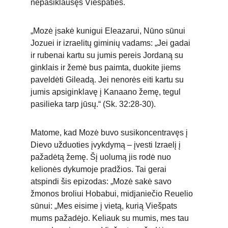
nepasiklausęs Viešpaties.
„Mozė įsakė kunigui Eleazarui, Nūno sūnui 
Jozuei ir izraelitų giminių vadams: „Jei gadai 
ir rubenai kartu su jumis pereis Jordaną su 
ginklais ir žemė bus paimta, duokite jiems 
paveldėti Gileadą. Jei nenorės eiti kartu su 
jumis apsiginklavę į Kanaano žemę, tegul 
pasilieka tarp jūsų.“ (Sk. 32:28-30).
Matome, kad Mozė buvo susikoncentravęs į 
Dievo užduoties įvykdymą – įvesti Izraelį į 
pažadėtą žemę. Šį uolumą jis rodė nuo 
kelionės dykumoje pradžios. Tai gerai 
atspindi šis epizodas: „Mozė sakė savo 
žmonos broliui Hobabui, midjaniečio Reuelio 
sūnui: „Mes eisime į vietą, kurią Viešpats 
mums pažadėjo. Keliauk su mumis, mes tau 