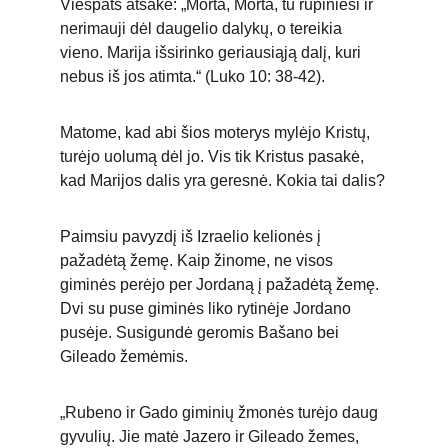
Viešpats atsakė: „Morta, Morta, tu rūpiniesi ir 
nerimauji dėl daugelio dalykų, o tereikia 
vieno. Marija išsirinko geriausiąją dalį, kuri 
nebus iš jos atimta.“ (Luko 10: 38-42).
Matome, kad abi šios moterys mylėjo Kristų, 
turėjo uolumą dėl jo. Vis tik Kristus pasakė, 
kad Marijos dalis yra geresnė. Kokia tai dalis?
Paimsiu pavyzdį iš Izraelio kelionės į 
pažadėtą žemę. Kaip žinome, ne visos 
giminės perėjo per Jordaną į pažadėtą žemę. 
Dvi su puse giminės liko rytinėje Jordano 
pusėje. Susigundė geromis Bašano bei 
Gileado žemėmis.
„Rubeno ir Gado giminių žmonės turėjo daug 
gyvulių. Jie matė Jazero ir Gileado žemes, 