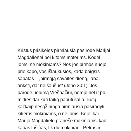
Kristus prisikėlęs pirmiausia pasirodė Marijai 
Magdalienei bei kitoms moterims. Kodėl 
joms, ne mokiniams? Nes jos pirmos nuėjo 
prie kapo, vos išlaukusios, kada baigsis 
sabatas – „pirmąją savaitės dieną, labai 
anksti, dar neišaušus“ (Jono 20:1). Jos 
parodė uolumą Viešpačiui, norėjo net ir po 
mirties dar kurį laiką pabūti šalia. Būtų 
kažkaip nesąžininga pirmiausia pasirodyti 
kitiems mokiniams, o ne joms. Beje, kai 
Marija Magdalietė pranešė mokiniams, kad 
kapas tuščias, tik du mokiniai – Petras ir 