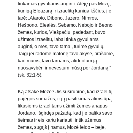
tinkamas gyvuliams auginti. Atėję pas Mozę, 
kunigą Eleazarą ir izraelitų kunigaikščius, jie 
tarė: „Ataroto, Dibono, Jazero, Nimros, 
Hešbono, Elealės, Sebamo, Nebojo ir Beono 
žemės, kurios, Viešpačiui padedant, buvo 
užimtos izraelitų, labai tinka gyvuliams 
auginti, o mes, tavo tarnai, turime gyvulių. 
Taigi jei radome malonę tavo akyse, prašome, 
kad mums, tavo tarnams, atiduotum ją 
nuosavybėn ir nevestum mūsų per Jordaną.“ 
(sk. 32:1-5).
Ką atsakė Mozė? Jis susirūpino, kad izraelitų 
pajėgos sumažės, ir jų pasilikimas atims ūpą 
likusiems izraelitams užimti žemes anapus 
Jordano. Išgirdęs pažadą, kad jie paliks savo 
šeimas ir eis kartu kariauti, ir tik užėmus 
žemes, sugrįš į namus, Mozė leido – beje, 