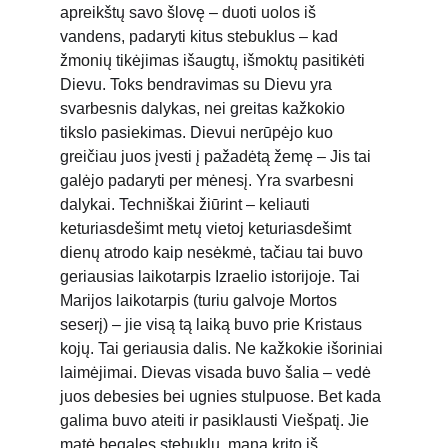
apreikštų savo šlovę – duoti uolos iš 
vandens, padaryti kitus stebuklus – kad 
žmonių tikėjimas išaugtų, išmoktų pasitikėti 
Dievu. Toks bendravimas su Dievu yra 
svarbesnis dalykas, nei greitas kažkokio 
tikslo pasiekimas. Dievui nerūpėjo kuo 
greičiau juos įvesti į pažadėtą žemę – Jis tai 
galėjo padaryti per mėnesį. Yra svarbesni 
dalykai. Techniškai žiūrint – keliauti 
keturiasdešimt metų vietoj keturiasdešimt 
dienų atrodo kaip nesėkmė, tačiau tai buvo 
geriausias laikotarpis Izraelio istorijoje. Tai 
Marijos laikotarpis (turiu galvoje Mortos 
seserį) – jie visą tą laiką buvo prie Kristaus 
kojų. Tai geriausia dalis. Ne kažkokie išoriniai 
laimėjimai. Dievas visada buvo šalia – vedė 
juos debesies bei ugnies stulpuose. Bet kada 
galima buvo ateiti ir pasiklausti Viešpatį. Jie 
matė begales stebuklų, mana krito iš 