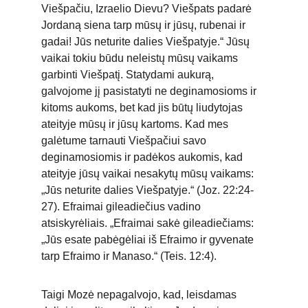
Viešpačiu, Izraelio Dievu? Viešpats padarė 
Jordaną siena tarp mūsų ir jūsų, rubenai ir 
gadai! Jūs neturite dalies Viešpatyje.“ Jūsų 
vaikai tokiu būdu neleistų mūsų vaikams 
garbinti Viešpatį. Statydami aukurą, 
galvojome jį pasistatyti ne deginamosioms ir 
kitoms aukoms, bet kad jis būtų liudytojas 
ateityje mūsų ir jūsų kartoms. Kad mes 
galėtume tarnauti Viešpačiui savo 
deginamosiomis ir padėkos aukomis, kad 
ateityje jūsų vaikai nesakytų mūsų vaikams: 
„Jūs neturite dalies Viešpatyje.“ (Joz. 22:24-
27). Efraimai gileadiečius vadino 
atsiskyrėliais. „Efraimai sakė gileadiečiams: 
„Jūs esate pabėgėliai iš Efraimo ir gyvenate 
tarp Efraimo ir Manaso.“ (Teis. 12:4).
Taigi Mozė nepagalvojo, kad, leisdamas 