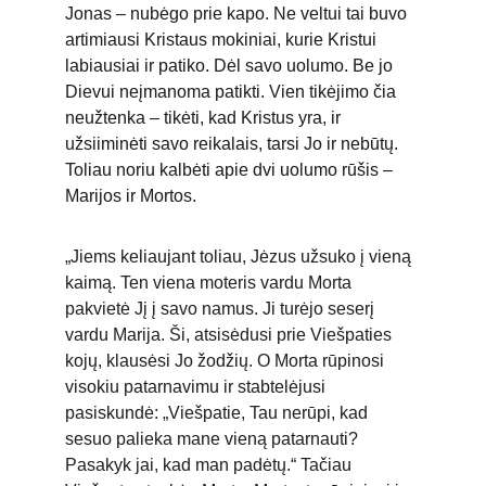
Jonas – nubėgo prie kapo. Ne veltui tai buvo 
artimiausi Kristaus mokiniai, kurie Kristui 
labiausiai ir patiko. Dėl savo uolumo. Be jo 
Dievui neįmanoma patikti. Vien tikėjimo čia 
neužtenka – tikėti, kad Kristus yra, ir 
užsiiminėti savo reikalais, tarsi Jo ir nebūtų. 
Toliau noriu kalbėti apie dvi uolumo rūšis – 
Marijos ir Mortos.
„Jiems keliaujant toliau, Jėzus užsuko į vieną 
kaimą. Ten viena moteris vardu Morta 
pakvietė Jį į savo namus. Ji turėjo seserį 
vardu Marija. Ši, atsisėdusi prie Viešpaties 
kojų, klausėsi Jo žodžių. O Morta rūpinosi 
visokiu patarnavimu ir stabtelėjusi 
pasiskundė: „Viešpatie, Tau nerūpi, kad 
sesuo palieka mane vieną patarnauti? 
Pasakyk jai, kad man padėtų.“ Tačiau 