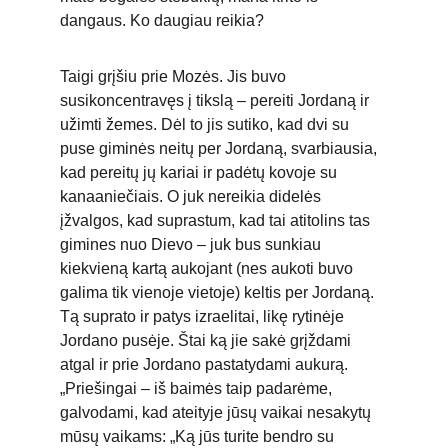
dangaus. Ko daugiau reikia?
Taigi grįšiu prie Mozės. Jis buvo 
susikoncentravęs į tikslą – pereiti Jordaną ir 
užimti žemes. Dėl to jis sutiko, kad dvi su 
puse giminės neitų per Jordaną, svarbiausia, 
kad pereitų jų kariai ir padėtų kovoje su 
kanaaniečiais. O juk nereikia didelės 
įžvalgos, kad suprastum, kad tai atitolins tas 
gimines nuo Dievo – juk bus sunkiau 
kiekvieną kartą aukojant (nes aukoti buvo 
galima tik vienoje vietoje) keltis per Jordaną. 
Tą suprato ir patys izraelitai, likę rytinėje 
Jordano pusėje. Štai ką jie sakė grįždami 
atgal ir prie Jordano pastatydami aukurą. 
„Priešingai – iš baimės taip padarėme, 
galvodami, kad ateityje jūsų vaikai nesakytų 
mūsų vaikams: „Ką jūs turite bendro su 