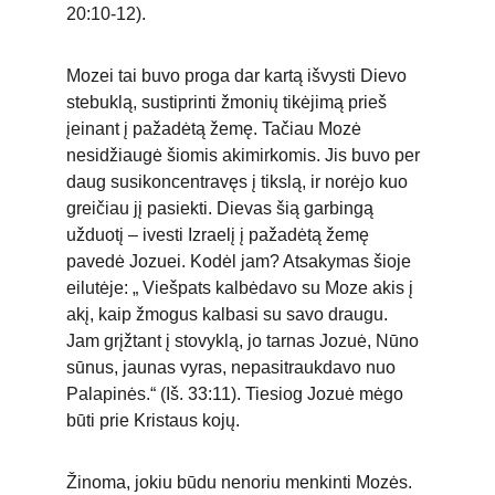
20:10-12).
Mozei tai buvo proga dar kartą išvysti Dievo 
stebuklą, sustiprinti žmonių tikėjimą prieš 
įeinant į pažadėtą žemę. Tačiau Mozė 
nesidžiaugė šiomis akimirkomis. Jis buvo per 
daug susikoncentravęs į tikslą, ir norėjo kuo 
greičiau jį pasiekti. Dievas šią garbingą 
užduotį – ivesti Izraelį į pažadėtą žemę 
pavedė Jozuei. Kodėl jam? Atsakymas šioje 
eilutėje: „ Viešpats kalbėdavo su Moze akis į 
akį, kaip žmogus kalbasi su savo draugu. 
Jam grįžtant į stovyklą, jo tarnas Jozuė, Nūno 
sūnus, jaunas vyras, nepasitraukdavo nuo 
Palapinės.“ (Iš. 33:11). Tiesiog Jozuė mėgo 
būti prie Kristaus kojų.
Žinoma, jokiu būdu nenoriu menkinti Mozės. 