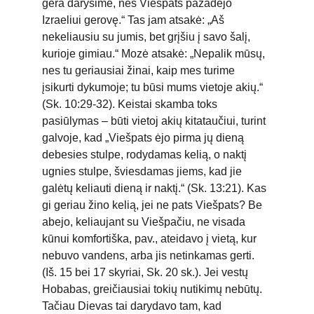
gera darysime, nes Viešpats pažadėjo 
Izraeliui gerovę.“ Tas jam atsakė: „Aš 
nekeliausiu su jumis, bet grįšiu į savo šalį, 
kurioje gimiau.“ Mozė atsakė: „Nepalik mūsų, 
nes tu geriausiai žinai, kaip mes turime 
įsikurti dykumoje; tu būsi mums vietoje akių.“ 
(Sk. 10:29-32). Keistai skamba toks 
pasiūlymas – būti vietoj akių kitataučiui, turint 
galvoje, kad „Viešpats ėjo pirma jų dieną 
debesies stulpe, rodydamas kelią, o naktį 
ugnies stulpe, šviesdamas jiems, kad jie 
galėtų keliauti dieną ir naktį.“ (Sk. 13:21). Kas 
gi geriau žino kelią, jei ne pats Viešpats? Be 
abejo, keliaujant su Viešpačiu, ne visada 
kūnui komfortiška, pav., ateidavo į vietą, kur 
nebuvo vandens, arba jis netinkamas gerti. 
(Iš. 15 bei 17 skyriai, Sk. 20 sk.). Jei vestų 
Hobabas, greičiausiai tokių nutikimų nebūtų. 
Tačiau Dievas tai darydavo tam, kad 