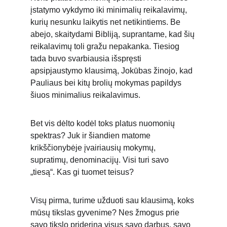
įstatymo vykdymo iki minimalių reikalavimų, 
kurių nesunku laikytis net netikintiems. Be 
abejo, skaitydami Bibliją, suprantame, kad šių 
reikalavimų toli gražu nepakanka. Tiesiog 
tada buvo svarbiausia išspręsti 
apsipjaustymo klausimą, Jokūbas žinojo, kad 
Pauliaus bei kitų brolių mokymas papildys 
šiuos minimalius reikalavimus.
Bet vis dėlto kodėl toks platus nuomonių 
spektras? Juk ir šiandien matome 
krikščionybėje įvairiausių mokymų, 
supratimų, denominacijų. Visi turi savo 
„tiesą“. Kas gi tuomet teisus?
Visų pirma, turime užduoti sau klausimą, koks 
mūsų tikslas gyvenime? Nes žmogus prie 
savo tikslo priderina visus savo darbus, savo 