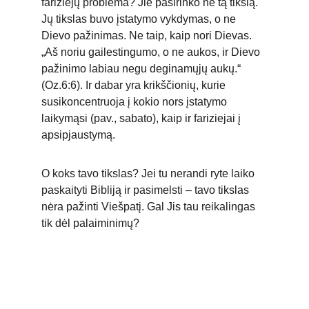
fariziejų problema? Jie pasirinko ne tą tikslą. 
Jų tikslas buvo įstatymo vykdymas, o ne 
Dievo pažinimas. Ne taip, kaip nori Dievas. 
„Aš noriu gailestingumo, o ne aukos, ir Dievo 
pažinimo labiau negu deginamųjų aukų.“ 
(Oz.6:6). Ir dabar yra krikščionių, kurie 
susikoncentruoja į kokio nors įstatymo 
laikymąsi (pav., sabato), kaip ir fariziejai į 
apsipjaustymą.
O koks tavo tikslas? Jei tu nerandi ryte laiko 
paskaityti Bibliją ir pasimelsti – tavo tikslas 
nėra pažinti Viešpatį. Gal Jis tau reikalingas 
tik dėl palaiminimų?