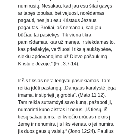
numirusių. Nesakau, kad jau esu šitai gavęs 
ar tapęs tobulas, bet vejuosi, norėdamas 
pagauti, nes jau esu Kristaus Jėzaus 
pagautas. Broliai, aš nemanau, kad jau 
būčiau tai pasiekęs. Tik viena tikra: 
pamiršdamas, kas už manęs, ir siekdamas to, 
kas priešakyje, veržiuosi į tikslą aukštybėse, 
siekiu apdovanojimo už Dievo pašaukimą 
Kristuje Jėzuje.“
(Fil. 3:7-14).
Ir šis tikslas nėra lengvai pasiekiamas. Tam 
reikia įdėti pastangų. „Dangaus karalystė jėga 
imama, ir stiprieji ją grobia“. (Mato 11:12). 
Tam reikia sutramdyti savo kūną, pažaboti jį, 
numarinti kūno aistras ir norus. „Iš tiesų, iš 
tiesų sakau jums: jei kviečio grūdas nekris į 
žemę ir nenumirs, jis liks vienas, o jei numirs, 
jis duos gausių vaisių.“ (Jono 12:24). Paulius 