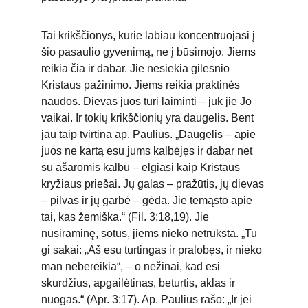
Tai krikščionys, kurie labiau koncentruojasi į 
šio pasaulio gyvenimą, ne į būsimojo. Jiems 
reikia čia ir dabar. Jie nesiekia gilesnio 
Kristaus pažinimo. Jiems reikia praktinės 
naudos. Dievas juos turi laiminti – juk jie Jo 
vaikai. Ir tokių krikščionių yra daugelis. Bent 
jau taip tvirtina ap. Paulius. „Daugelis – apie 
juos ne kartą esu jums kalbėjęs ir dabar net 
su ašaromis kalbu – elgiasi kaip Kristaus 
kryžiaus priešai. Jų galas – pražūtis, jų dievas 
– pilvas ir jų garbė – gėda. Jie temąsto apie 
tai, kas žemiška.“ (Fil. 3:18,19). Jie 
nusiraminę, sotūs, jiems nieko netrūksta. „Tu 
gi sakai: „Aš esu turtingas ir pralobęs, ir nieko 
man nebereikia“, – o nežinai, kad esi 
skurdžius, apgailėtinas, beturtis, aklas ir 
nuogas.“ (Apr. 3:17). Ap. Paulius rašo: „Ir jei 