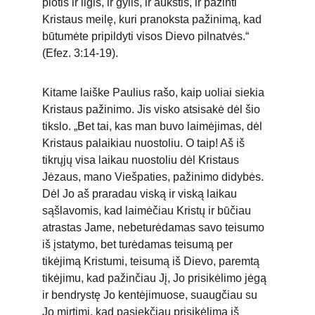
plotis ir ilgis, ir gylis, ir aukštis, ir pažinti 
Kristaus meilę, kuri pranoksta pažinimą, kad 
būtumėte pripildyti visos Dievo pilnatvės.“ 
(Efez. 3:14-19).
Kitame laiške Paulius rašo, kaip uoliai siekia 
Kristaus pažinimo. Jis visko atsisakė dėl šio 
tikslo. „Bet tai, kas man buvo laimėjimas, dėl 
Kristaus palaikiau nuostoliu. O taip! Aš iš 
tikrųjų visa laikau nuostoliu dėl Kristaus 
Jėzaus, mano Viešpaties, pažinimo didybės. 
Dėl Jo aš praradau viską ir viską laikau 
sąšlavomis, kad laimėčiau Kristų ir būčiau 
atrastas Jame, nebeturėdamas savo teisumo 
iš įstatymo, bet turėdamas teisumą per 
tikėjimą Kristumi, teisumą iš Dievo, paremtą 
tikėjimu, kad pažinčiau Jį, Jo prisikėlimo jėgą 
ir bendrystę Jo kentėjimuose, suaugčiau su 
Jo mirtimi, kad pasiekčiau prisikėlimą iš 