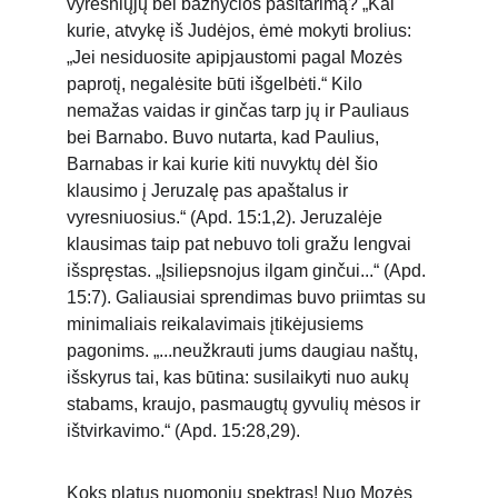
vyresniųjų bei bažnyčios pasitarimą? „Kai 
kurie, atvykę iš Judėjos, ėmė mokyti brolius: 
„Jei nesiduosite apipjaustomi pagal Mozės 
paprotį, negalėsite būti išgelbėti.“ Kilo 
nemažas vaidas ir ginčas tarp jų ir Pauliaus 
bei Barnabo. Buvo nutarta, kad Paulius, 
Barnabas ir kai kurie kiti nuvyktų dėl šio 
klausimo į Jeruzalę pas apaštalus ir 
vyresniuosius.“ (Apd. 15:1,2). Jeruzalėje 
klausimas taip pat nebuvo toli gražu lengvai 
išspręstas. „Įsiliepsnojus ilgam ginčui...“ (Apd. 
15:7). Galiausiai sprendimas buvo priimtas su 
minimaliais reikalavimais įtikėjusiems 
pagonims. „...neužkrauti jums daugiau naštų, 
išskyrus tai, kas būtina: susilaikyti nuo aukų 
stabams, kraujo, pasmaugtų gyvulių mėsos ir 
ištvirkavimo.“ (Apd. 15:28,29).
Koks platus nuomonių spektras! Nuo Mozės 