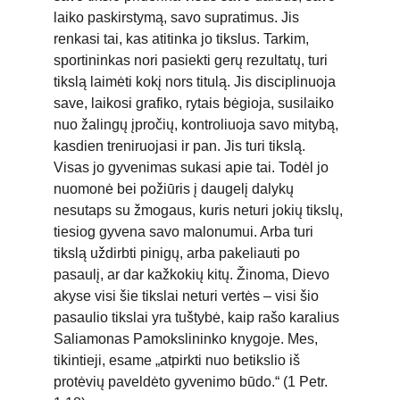
laiko paskirstymą, savo supratimus. Jis 
renkasi tai, kas atitinka jo tikslus. Tarkim, 
sportininkas nori pasiekti gerų rezultatų, turi 
tikslą laimėti kokį nors titulą. Jis disciplinuoja 
save, laikosi grafiko, rytais bėgioja, susilaiko 
nuo žalingų įpročių, kontroliuoja savo mitybą, 
kasdien treniruojasi ir pan. Jis turi tikslą. 
Visas jo gyvenimas sukasi apie tai. Todėl jo 
nuomonė bei požiūris į daugelį dalykų 
nesutaps su žmogaus, kuris neturi jokių tikslų, 
tiesiog gyvena savo malonumui. Arba turi 
tikslą uždirbti pinigų, arba pakeliauti po 
pasaulį, ar dar kažkokių kitų. Žinoma, Dievo 
akyse visi šie tikslai neturi vertės – visi šio 
pasaulio tikslai yra tuštybė, kaip rašo karalius 
Saliamonas Pamokslininko knygoje. Mes, 
tikintieji, esame „atpirkti nuo betikslio iš 
protėvių paveldėto gyvenimo būdo.“ (1 Petr. 