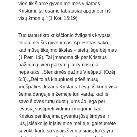
vien tik šiame gyvenime mes viliamės 
Kristumi, tai esame labiausiai apgailėtini iš 
visų žmonių.“ (1 Kor. 15:19).
Tuo tarpu tikro krikščionio žvilgsnis krypsta 
toliau, nei šis gyvenimas. Ap. Petras sako, 
kad mūsų tikėjimo tikslas – sielų išgelbėjimas 
(1 Petr. 1:9). Tai įmanoma tik per Kristaus 
pažinimą, vien įsakymų laikymosi čia 
nepakaks. „Stenkimės pažinti Viešpatį“ (Ozėj. 
6:3). „Dėl to aš klaupiuosi prieš mūsų 
Viešpaties Jėzaus Kristaus Tėvą, iš kurio visa 
šeima danguje ir žemėje turi vardą, kad iš 
savo šlovės turtų duotų jums Jo jėga per 
Dvasią sustiprėti vidiniu žmogumi, kad 
Kristus per tikėjimą gyventų jūsų širdyse ir 
jūs, įsišakniję ir įsitvirtinę meilėje, galėtumėte 
suvokti kartu su visais šventaisiais, koks yra 