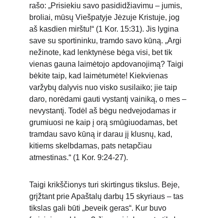
rašo: „Prisiekiu savo pasididžiavimu – jumis, 
broliai, mūsų Viešpatyje Jėzuje Kristuje, jog 
aš kasdien mirštu!“ (1 Kor. 15:31). Jis lygina 
save su sportininku, tramdo savo kūną. „Argi 
nežinote, kad lenktynėse bėga visi, bet tik 
vienas gauna laimėtojo apdovanojimą? Taigi 
bėkite taip, kad laimėtumėte! Kiekvienas 
varžybų dalyvis nuo visko susilaiko; jie taip 
daro, norėdami gauti vystantį vainiką, o mes – 
nevystantį. Todėl aš bėgu nedvejodamas ir 
grumiuosi ne kaip į orą smūgiuodamas, bet 
tramdau savo kūną ir darau jį klusnų, kad, 
kitiems skelbdamas, pats netapčiau 
atmestinas.“ (1 Kor. 9:24-27).
Taigi krikščionys turi skirtingus tikslus. Beje, 
grįžtant prie Apaštalų darbų 15 skyriaus – tas 
tikslas gali būti „beveik geras“. Kur buvo 