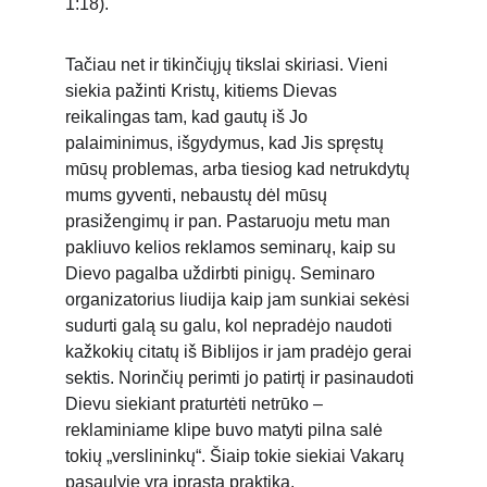
1:18).
Tačiau net ir tikinčiųjų tikslai skiriasi. Vieni 
siekia pažinti Kristų, kitiems Dievas 
reikalingas tam, kad gautų iš Jo 
palaiminimus, išgydymus, kad Jis spręstų 
mūsų problemas, arba tiesiog kad netrukdytų 
mums gyventi, nebaustų dėl mūsų 
prasižengimų ir pan. Pastaruoju metu man 
pakliuvo kelios reklamos seminarų, kaip su 
Dievo pagalba uždirbti pinigų. Seminaro 
organizatorius liudija kaip jam sunkiai sekėsi 
sudurti galą su galu, kol nepradėjo naudoti 
kažkokių citatų iš Biblijos ir jam pradėjo gerai 
sektis. Norinčių perimti jo patirtį ir pasinaudoti 
Dievu siekiant praturtėti netrūko – 
reklaminiame klipe buvo matyti pilna salė 
tokių „verslininkų“. Šiaip tokie siekiai Vakarų 
pasaulyje yra įprasta praktika.